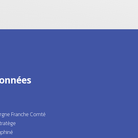
onnées
rgne Franche Comté
tratège
uphiné