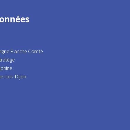
onnées
rgne Franche Comté
tratège
uphiné
ne-Les-Dijon