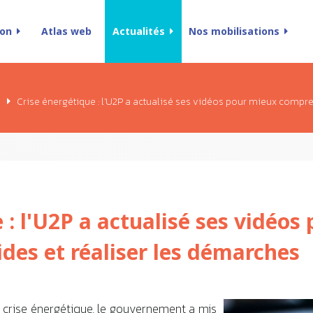
ion
Atlas web
Actualités
Nos mobilisations
e
Crise énergétique : l'U2P a actualisé ses vidéos pour mieux compre
 : l'U2P a actualisé ses vidéos
des et réaliser les démarches
a crise énergétique, le gouvernement a mis