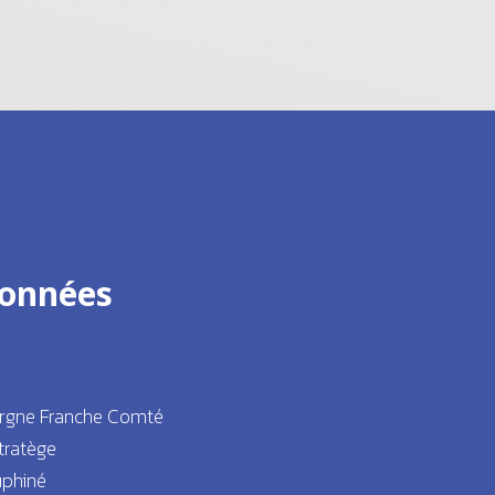
onnées
rgne Franche Comté
tratège
uphiné