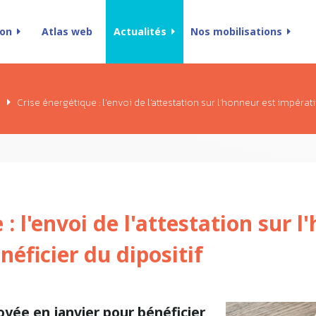
ion
Atlas web
Actualités
Nos mobilisations
e
Crise énergétique : l'envoi de l'attestation sur l'honneur est impérati
: l'envoi de l'attestation sur l
néficier du dipositif
oyée en janvier pour bénéficier