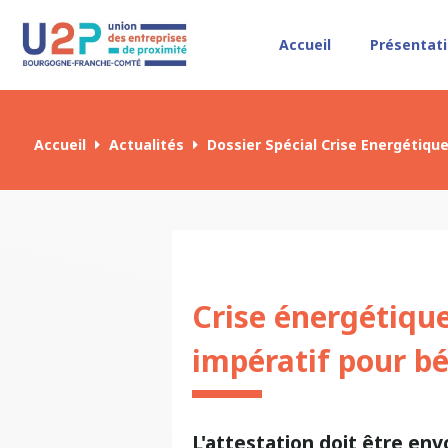
Accueil
Présentat
Accueil
Actualités
Dossier Spécial Crise Energétiqu
Crise énergétique 
impératif pour bé
L'attestation doit être env